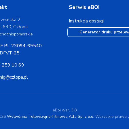
akt
Serwis eBOI
rzelecka 2
Instrukcja obsługi
-630, Człopa
Generator druku przele
chodniopomorskie
E:PL-23094-69540-
DFVT-25
 259 10 69
mig@czlopa.pl
eBoi wer. 3.8
2026
Wytwórnia Telewizyjno-Filmowa Alfa Sp. z o.o.
Wszystkie prawa z