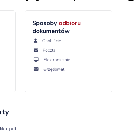
Sposoby
odbioru
dokumentów
Osobiście
Pocztą
Elektronicznie
Urzędomat
nty
iku .pdf