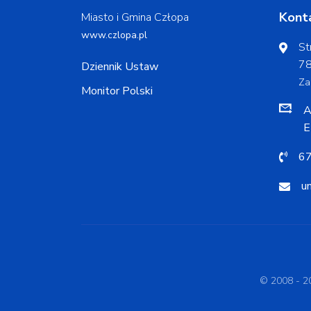
Kont
Miasto i Gmina Człopa
www.czlopa.pl
St
78
Dziennik Ustaw
Za
Monitor Polski
A
E
67
u
© 2008 - 