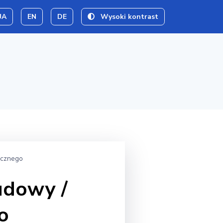
UA
EN
DE
Wysoki kontrast
icznego
udowy /
o