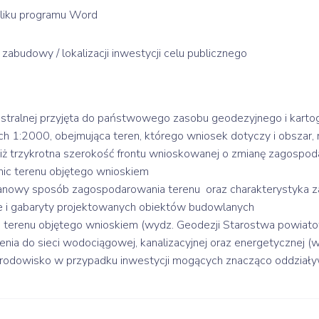
pliku programu Word
abudowy / lokalizacji inwestycji celu publicznego
stralnej przyjęta do państwowego zasobu geodezyjnego i kartogr
ych 1:2000, obejmująca teren, którego wniosek dotyczy i obszar,
niż trzykrotna szerokość frontu wnioskowanej o zmianę zagospodar
ic terenu objętego wnioskiem
planowy sposób zagospodarowania terenu oraz charakterystyka 
e i gabaryty projektowanych obiektów budowlanych
la terenu objętego wnioskiem (wydz. Geodezji Starostwa powiat
enia do sieci wodociągowej, kanalizacyjnej oraz energetycznej 
środowisko w przypadku inwestycji mogących znacząco oddział