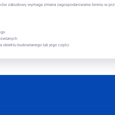
unków zabudowy wymaga zmiana zagospodarowania terenu w prz
ego
dowlanych
 obiektu budowlanego lub jego części.