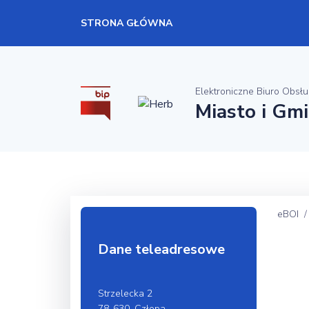
STRONA GŁÓWNA
Elektroniczne Biuro Obsłu
Miasto i Gm
eBOI
Dane teleadresowe
Strzelecka 2
78-630, Człopa