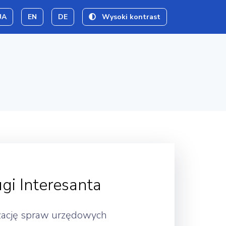
UA
EN
DE
Wysoki kontrast
gi Interesanta
izację spraw urzędowych