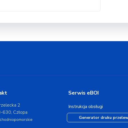
akt
Serwis eBOI
rzelecka 2
Instrukcja obsługi
-630, Człopa
Generator druku przele
chodniopomorskie