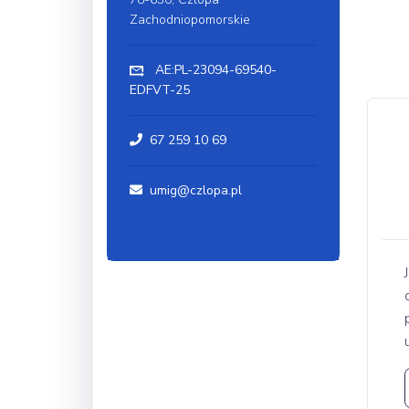
Zachodniopomorskie
AE:PL-23094-69540-
EDFVT-25
67 259 10 69
umig@czlopa.pl